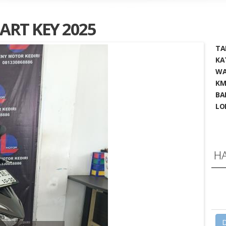
RT KEY 2025
TA
KA
WA
KM
BA
LO
H