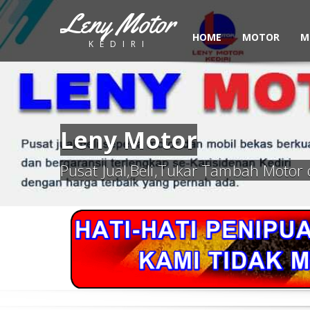
Leny Motor
HOME
MOTOR
M
KEDIRI
Leny Motor
Pusat Jual,Beli,Tukar Tambah Motor 