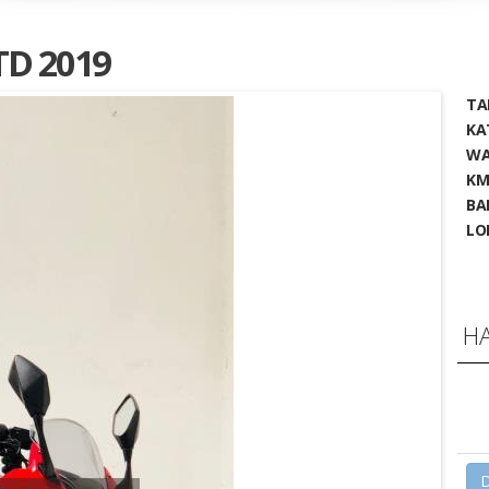
D 2019
TA
KA
WA
KM
BA
LO
H