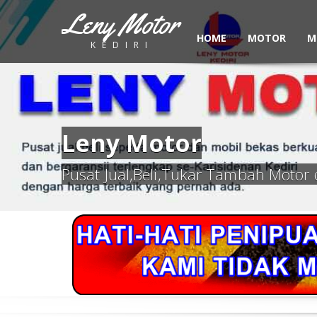
Leny Motor
HOME
MOTOR
M
KEDIRI
Leny Motor
Pusat Jual,Beli,Tukar Tambah Motor 