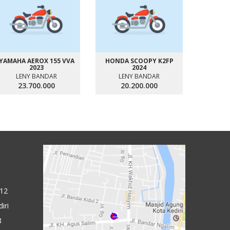
YAMAHA AEROX 155 VVA
HONDA SCOOPY K2FP
HONDA 
2023
2024
LENY BANDAR
LENY BANDAR
LE
23.700.000
20.200.000
1
 12
iri
8