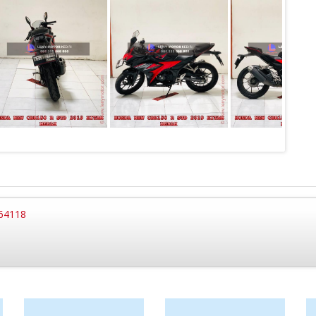
 64118