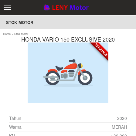
STOK MOTOR
Home
>
Stok Motor
HONDA VARIO 150 EXCLUSIVE 2020
TERJUAL!!!
TERJUAL!!!
Tahun
2020
Warna
MERAH
KM
>30.000