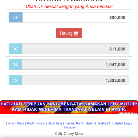
Ubah DP Sesuai dengan yang Anda hendaki
DP
Hitung
36
24
12
Home
|
Motor
|
Mobil
|
Promo
|
Dana Tunai
|
Tentang Kami
|
Galeri & Testimoni
|
Sahabat Leny
|
Himbauan
© 2017 Leny Motor