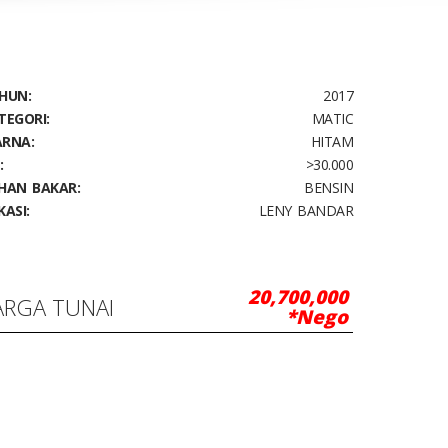
HUN:
2017
TEGORI:
MATIC
RNA:
HITAM
:
>30.000
HAN BAKAR:
BENSIN
KASI:
LENY BANDAR
20,700,000
ARGA TUNAI
*Nego