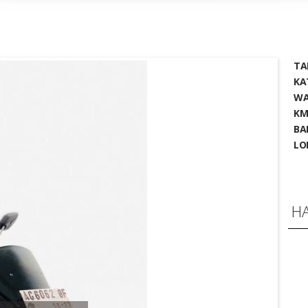
TA
KA
WA
KM
BA
LO
H