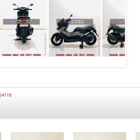
 64118