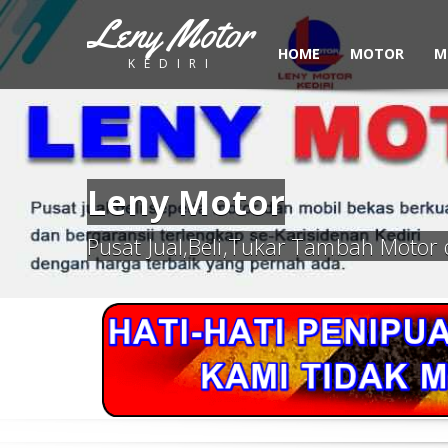
Leny Motor
HOME
MOTOR
M
KEDIRI
Leny Motor
Pusat Jual,Beli,Tukar Tambah Motor 