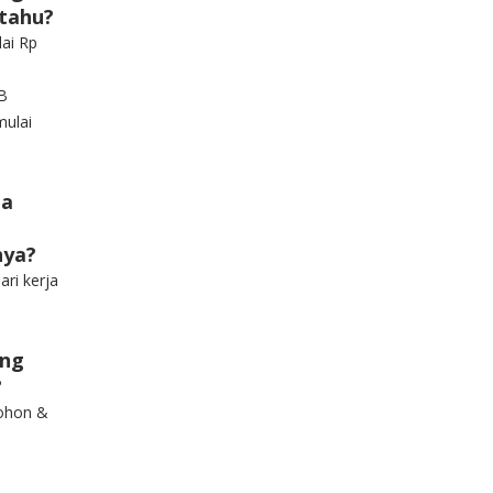
 tahu?
ai Rp
B
ulai
ma
nya?
ari kerja
ang
?
ohon &