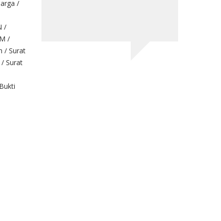
uarga /
 /
M /
h / Surat
 / Surat
 Bukti