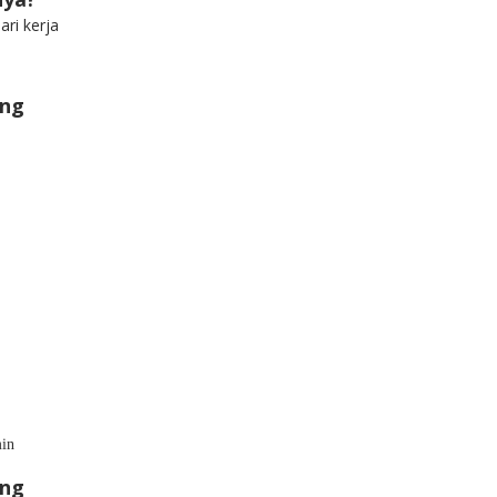
ari kerja
ang
min
ang