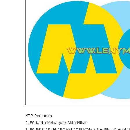
KTP Penjamin
2. FC Kartu Keluarga / Akta Nikah
3. FC PBB / PLN / PDAM / TELKOM / Sertifikat Rumah /