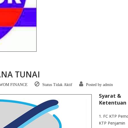
SANGAT PUAS
SANGAT PUAS
Sangat Puas
Sangat Puas
ANA TUNAI
Nizar
Bpk Stefanus Eka
Bpk Aminnud
WOM FINANCE
Status Tidak Aktif
Posted by admin
angkring
Hermawan, Pesantren
Musyafa', Ba
Syarat &
Ketentuan 
1. FC KTP Pem
KTP Penjamin