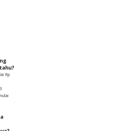
ang
 tahu?
ai Rp
B
ulai
ma
nya?