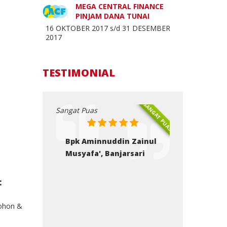
MEGA CENTRAL FINANCE
PINJAM DANA TUNAI
16 OKTOBER 2017 s/d 31 DESEMBER
2017
TESTIMONIAL
SANGAT PUAS
SANGAT PUAS
Sangat Puas
Sangat Puas
din Zainul
Bpk Moch. Wahyu Susanto,
Bpk Eka D
njarsari
Karangrejo
Kediri
:
ohon &