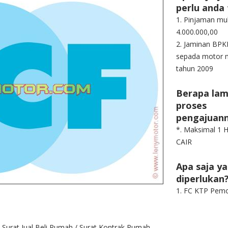
perlu anda
1. Pinjaman mul
4.000.000,00
2. Jaminan BPK
sepada motor m
tahun 2009
Berapa la
proses
pengajuan
*. Maksimal 1 H
CAIR
Apa saja y
diperlukan
1. FC KTP Pem
 Surat Jual Beli Rumah / Surat Kontrak Rumah